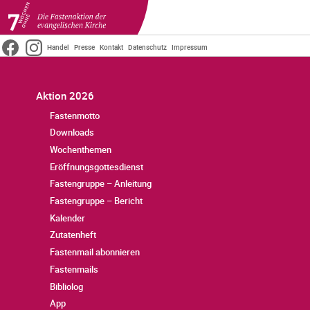
Direkt
Handel
Presse
Kontakt
Datenschutz
Impressum
Zurück zur Startseite
zum
Meta
Inhalt
Main
Aktion 2026
Top
Fastenmotto
menu
Downloads
Wochenthemen
Eröffnungsgottesdienst
Fastengruppe – Anleitung
Fastengruppe – Bericht
Kalender
Zutatenheft
Fastenmail abonnieren
Fastenmails
Bibliolog
App