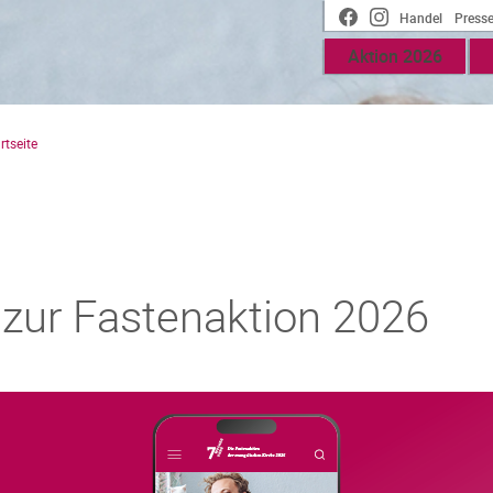
Handel
Press
Meta
Aktion 2026
Main
Top
menu
rtseite
zur Fastenaktion 2026