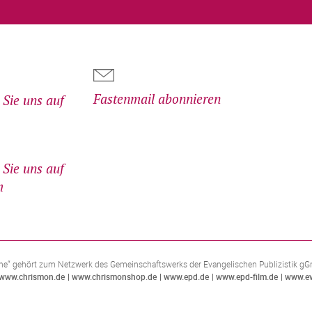
Fastenmail abonnieren
Sie uns auf
Sie uns auf
m
e“ gehört zum Netzwerk des Gemeinschaftswerks der Evangelischen Publizistik g
www.chrismon.de
www.chrismonshop.de
www.epd.de
www.epd-film.de
www.ev