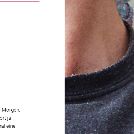
m Morgen,
ört ja
al eine