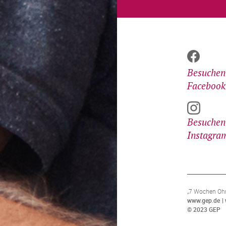
Besuchen 
Facebook
Besuchen 
Instagra
„7 Wochen Ohn
www.gep.de
© 2023 GEP