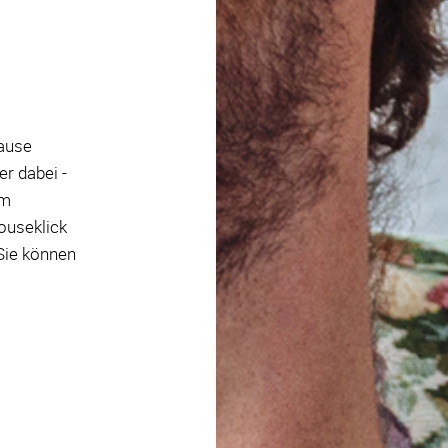
pause
r dabei -
em
ouseklick
 Sie können