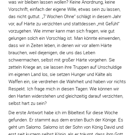
was wir bleiben lassen wollen? Keine Anordnung, keine
Vorschrift, einfach der eigene Wille, etwas sein zu lassen,
das nicht guttut. „7 Wochen Ohne“ schlägt in diesem Jahr
vor, auf Härte zu verzichten und stattdessen „mit Gefühl“
vorzugehen. Wie immer kann man sich fragen, wie gut
gelungen solch ein Vorschlag ist. Man könnte einwenden,
dass wir in Zeiten leben, in denen wir vor allem Härte
brauchen, weil diejenigen, die uns das Leben
schwermachen, selbst mit großer Härte vorgehen. Sie
zetteln Kriege an, sie lassen ihre Truppen auf Unschuldige
im eigenen Land los, sie setzen Hunger und Kälte als
Waffen ein, sie verdrehen die Wahrheit und haben vor nichts
Respekt. Ich frage mich in diesen Tagen: Wie können wir
den Harten widerstehen und gleichzeitig darauf verzichten,
selbst hart zu sein?
Die erste Antwort habe ich im Bibeltext für diese Woche
gefunden. Er stammt aus dem ersten Buch der Könige. Es
geht um Salomo. Salomo ist der Sohn von König David und
erst seit kurzem selbst König, als er träumt, dass ihm Gott